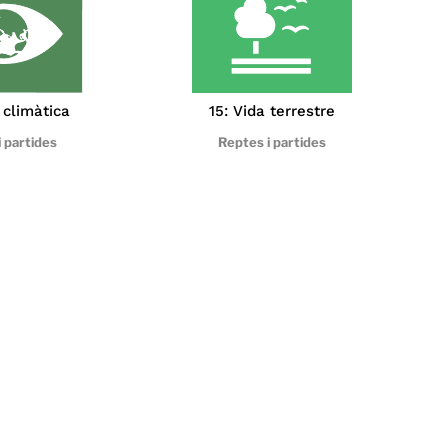
 climàtica
15: Vida terrestre
 partides
Reptes i partides