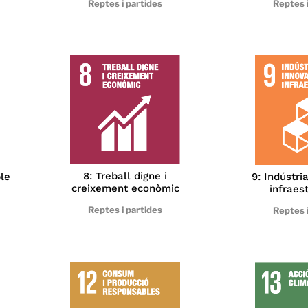
Reptes i partides
Reptes i
8: Treball digne i
ble
9: Indústria
creixement econòmic
infraes
Reptes i partides
Reptes i