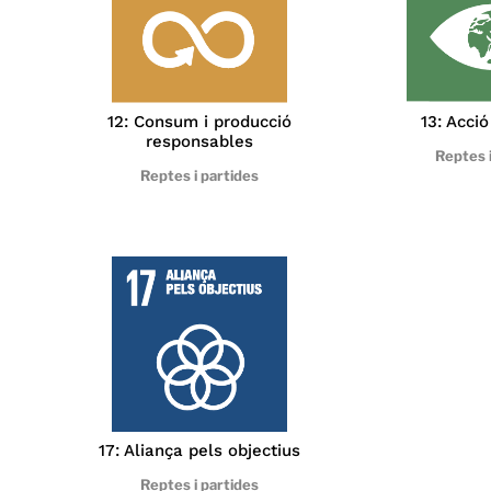
12: Consum i producció
13: Acció
responsables
Reptes i
Reptes i partides
17: Aliança pels objectius
Reptes i partides