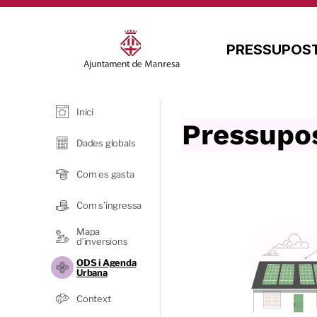
PRESSUPOST
Inici
Pressupos
Dades globals
Com es gasta
Com s’ingressa
Mapa
d’inversions
ODS i Agenda
Urbana
Context