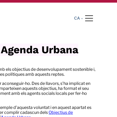
CA
i Agenda Urbana
 els objectius de desenvolupament sostenible i,
eves polítiques amb aquests reptes.
r aconseguir-ho. Des de llavors, s’ha implicat en
omparteixen aquests objectius, ha format el seu
tament amb els agents socials locals per fer-ho
emple d’aquesta voluntat i en aquest apartat es
per complir cadascun dels
Objectius de