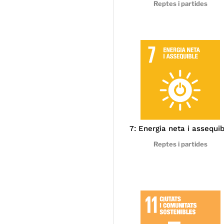
Reptes i partides
7: Energia neta i assequi
Reptes i partides