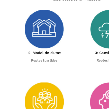
2. Model de ciutat
3: Canvi
Reptes i partides
Reptes i