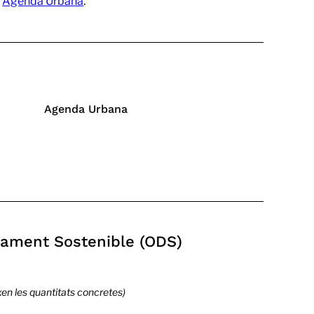
’
Agenda Urbana
.
Agenda Urbana
pament Sostenible (ODS)
xen les quantitats concretes)