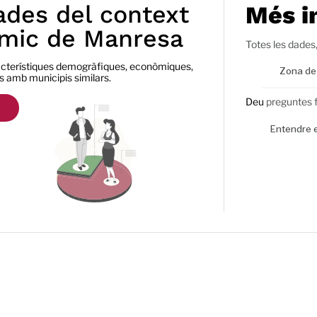
ades del context
Més i
mic de Manresa
Totes les dades,
racterístiques demogràfiques, econòmiques,
Zona de
es amb municipis similars.
Deu
preguntes f
Entendre 