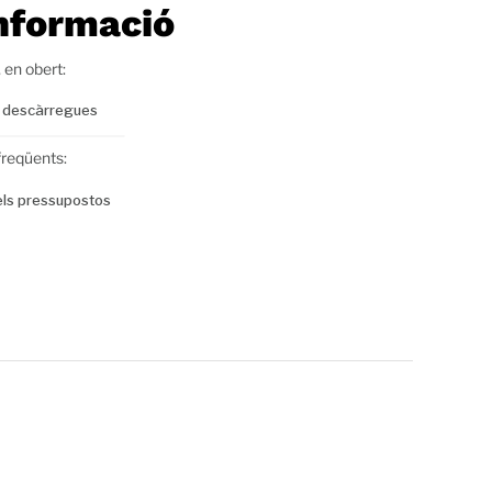
nformació
 en obert:
 descàrregues
reqüents:
els pressupostos