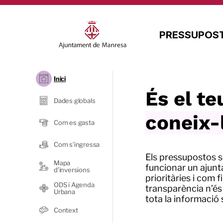
PRESSUPOST
Inici
És el t
Dades globals
coneix-
Com es gasta
Com s’ingressa
Els pressupostos s
Mapa
funcionar un ajunt
d’inversions
prioritàries i com f
ODS i Agenda
transparència n’és 
Urbana
tota la informació
Context