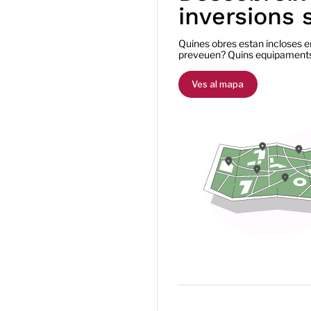
inversions 
Quines obres estan incloses e
preveuen? Quins equipaments
Ves al mapa