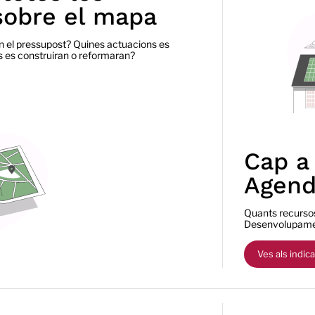
sobre el mapa
n el pressupost? Quines actuacions es
 es construiran o reformaran?
Cap a 
Agend
Quants recursos
Desenvolupamen
Ves als indic