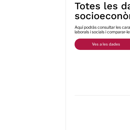
Totes les d
socioeconò
Aquí podràs consultar les ca
laborals i socials i comparar-l
Ves a les dades