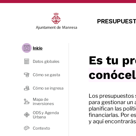
PRESUPUEST
Inicio
Es tu p
Datos globales
conóce
Cómo se gasta
Cómo se ingresa
Los presupuestos 
Mapa de
para gestionar un 
inversiones
planifican las polí
ODS y Agenda
financiarlas. Por e
Urbana
y aquí encontrarás
Contexto